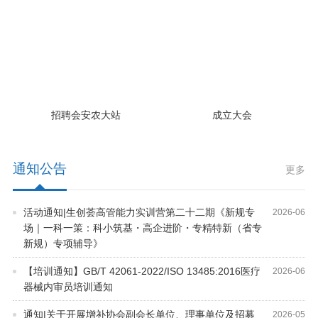
招聘会安农大站
成立大会
通知公告
更多
活动通知|生创荟高管能力实训营第二十二期《新规专
2026
-
06
场｜一科一策：科小筑基・高企进阶・专精特新（省专
新规）专项辅导》
【培训通知】GB/T 42061-2022/ISO 13485:2016医疗
2026
-
06
器械内审员培训通知
通知|关于开展增补协会副会长单位、理事单位及招募
2026
-
05