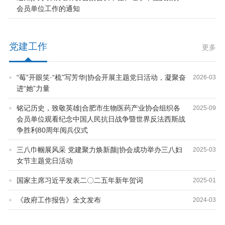
会员单位工作的通知
党建工作
更多
“莓”开眼笑·“梳”写芳华|协会开展主题党日活动，凝聚奋
2026
-
03
进“她”力量
铭记历史，致敬英雄|合肥市生物医药产业协会组织各
2025
-
09
会员单位观看纪念中国人民抗日战争暨世界反法西斯战
争胜利80周年阅兵仪式
三八巾帼展风采 党建聚力焕新颜|协会成功举办三八妇
2025
-
03
女节主题党日活动
国家主席习近平发表二〇二五年新年贺词
2025
-
01
《政府工作报告》全文发布
2024
-
03