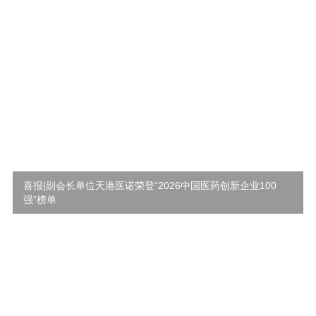
喜报|副会长单位天港医诺荣登“2026中国医药创新企业100
强”榜单