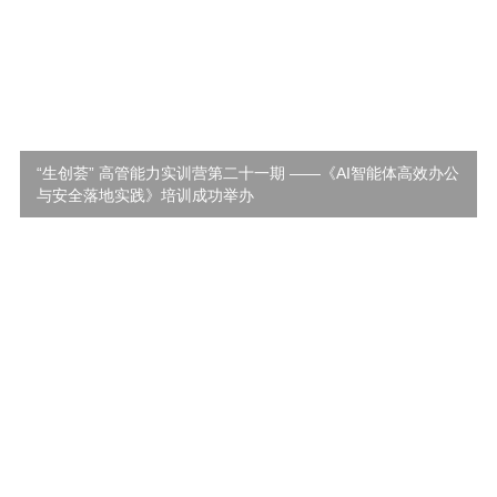
“生创荟” 高管能力实训营第二十一期 ——《AI智能体高效办公
与安全落地实践》培训成功举办