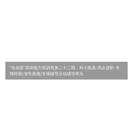
“生创荟”高管能力实训营第二十二期：科小筑基·高企进阶·专
精特新(省专新规)专项辅导活动成功举办