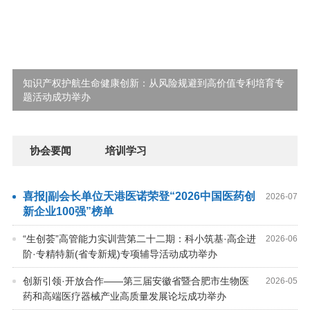
知识产权护航生命健康创新：从风险规避到高价值专利培育专
题活动成功举办
协会要闻
培训学习
喜报|副会长单位天港医诺荣登“2026中国医药创
2026
-
07
新企业100强”榜单
“生创荟”高管能力实训营第二十二期：科小筑基·高企进
2026
-
06
阶·专精特新(省专新规)专项辅导活动成功举办
创新引领·开放合作——第三届安徽省暨合肥市生物医
2026
-
05
药和高端医疗器械产业高质量发展论坛成功举办